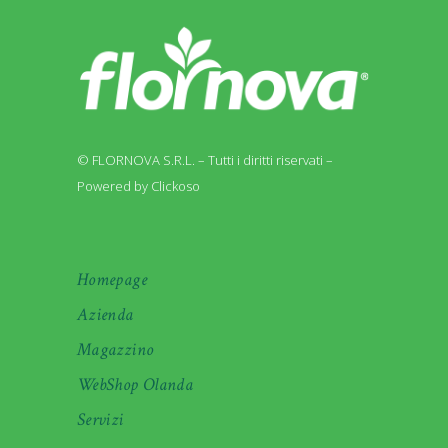
© FLORNOVA S.R.L. – Tutti i diritti riservati –
Powered by Clickoso
Homepage
Azienda
Magazzino
WebShop Olanda
Servizi