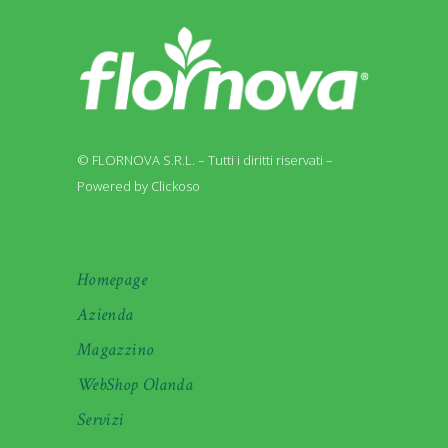
© FLORNOVA S.R.L. – Tutti i diritti riservati –
Powered by Clickoso
Homepage
Azienda
Magazzino
WebShop Olanda
Servizi