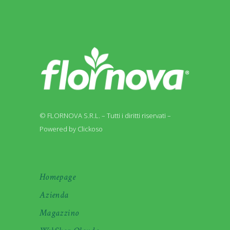
© FLORNOVA S.R.L. – Tutti i diritti riservati –
Powered by Clickoso
Homepage
Azienda
Magazzino