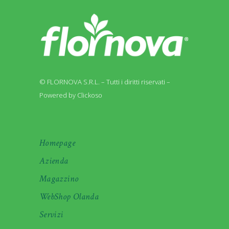
© FLORNOVA S.R.L. – Tutti i diritti riservati –
Powered by Clickoso
Homepage
Azienda
Magazzino
WebShop Olanda
Servizi