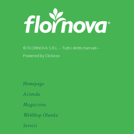
© FLORNOVA S.R.L. – Tutti i diritti riservati –
Powered by Clickoso
Homepage
Azienda
Magazzino
WebShop Olanda
Servizi