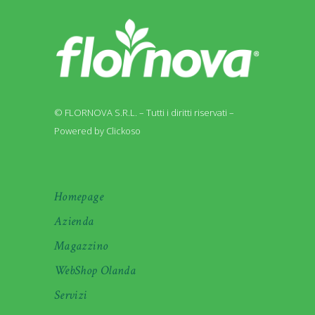
© FLORNOVA S.R.L. – Tutti i diritti riservati –
Powered by Clickoso
Homepage
Azienda
Magazzino
WebShop Olanda
Servizi