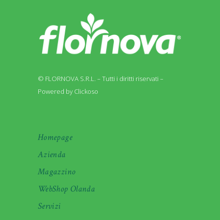
© FLORNOVA S.R.L. – Tutti i diritti riservati –
Powered by Clickoso
Homepage
Azienda
Magazzino
WebShop Olanda
Servizi