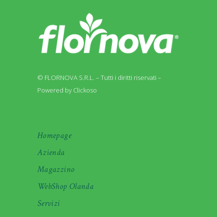
© FLORNOVA S.R.L. – Tutti i diritti riservati –
Powered by Clickoso
Homepage
Azienda
Magazzino
WebShop Olanda
Servizi