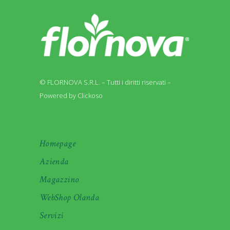
© FLORNOVA S.R.L. – Tutti i diritti riservati –
Powered by Clickoso
Homepage
Azienda
Magazzino
WebShop Olanda
Servizi