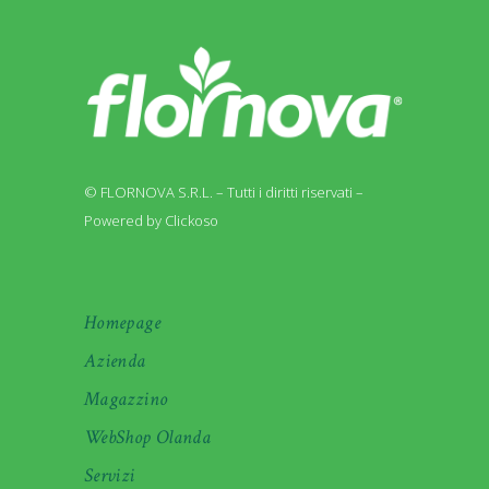
© FLORNOVA S.R.L. – Tutti i diritti riservati –
Powered by Clickoso
Homepage
Azienda
Magazzino
WebShop Olanda
Servizi