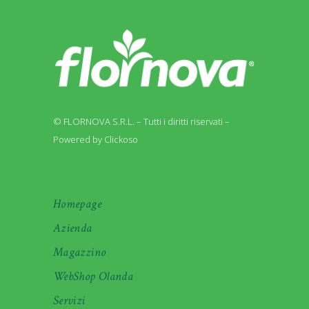
© FLORNOVA S.R.L. – Tutti i diritti riservati –
Powered by Clickoso
Homepage
Azienda
Magazzino
WebShop Olanda
Servizi