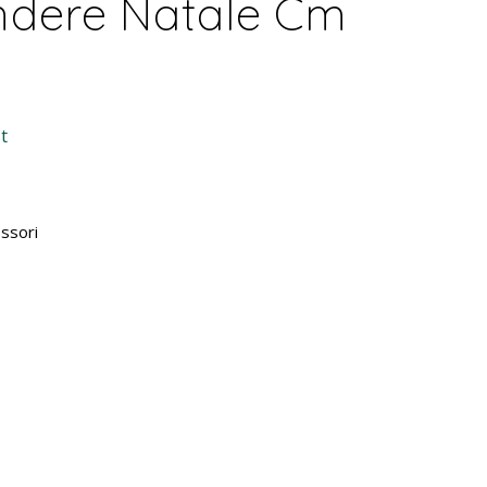
dere Natale Cm
t
ssori