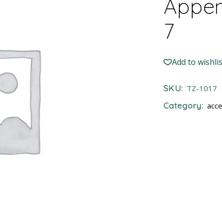
Appen
7
Add to wishlis
SKU:
TZ-1017
Category:
acce