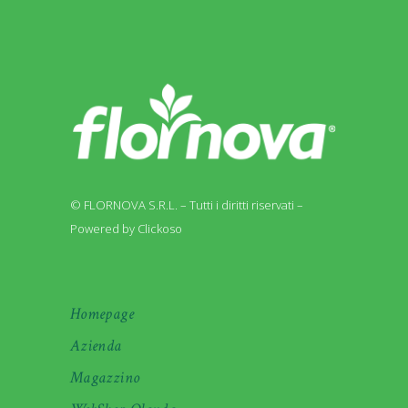
© FLORNOVA S.R.L. – Tutti i diritti riservati –
Powered by Clickoso
Homepage
Azienda
Magazzino