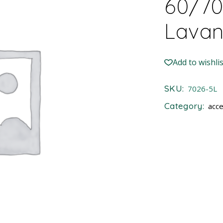
60/70
Lava
Add to wishlis
SKU:
7026-5L
Category:
acce