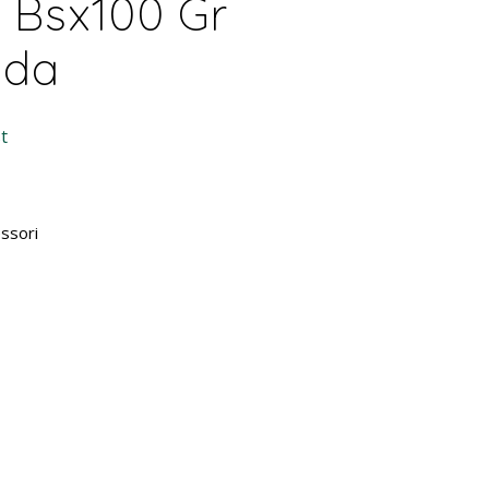
 Bsx100 Gr
nda
t
ssori