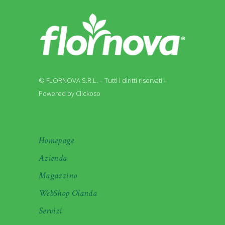
© FLORNOVA S.R.L. – Tutti i diritti riservati –
Powered by Clickoso
Homepage
Azienda
Magazzino
WebShop Olanda
Servizi