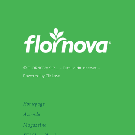
© FLORNOVA S.R.L. – Tutti i diritti riservati –
Powered by Clickoso
Homepage
Azienda
Magazzino