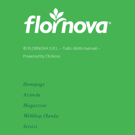
© FLORNOVA S.R.L. – Tutti i diritti riservati –
Powered by Clickoso
Homepage
Azienda
Magazzino
WebShop Olanda
Servizi