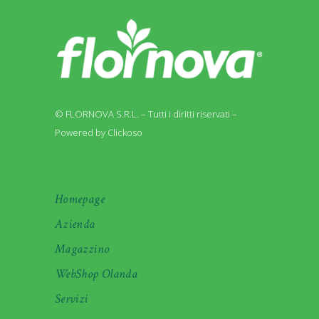
© FLORNOVA S.R.L. – Tutti i diritti riservati –
Powered by Clickoso
Homepage
Azienda
Magazzino
WebShop Olanda
Servizi