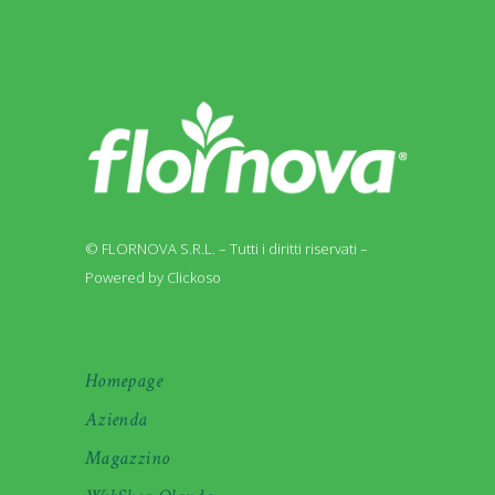
© FLORNOVA S.R.L. – Tutti i diritti riservati –
Powered by Clickoso
Homepage
Azienda
Magazzino