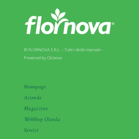
© FLORNOVA S.R.L. – Tutti i diritti riservati –
Powered by Clickoso
Homepage
Azienda
Magazzino
WebShop Olanda
Servizi