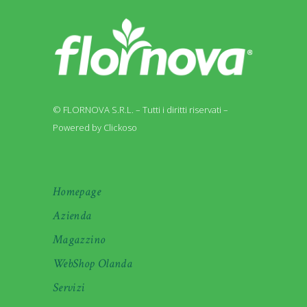
© FLORNOVA S.R.L. – Tutti i diritti riservati –
Powered by Clickoso
Homepage
Azienda
Magazzino
WebShop Olanda
Servizi