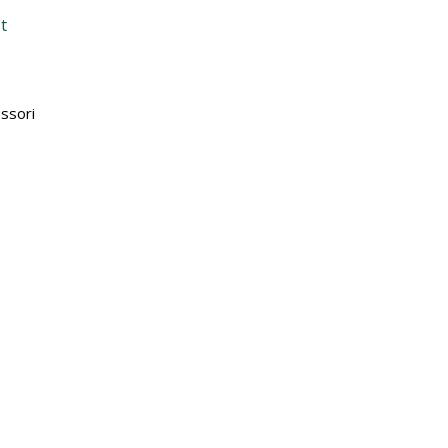
t
ssori