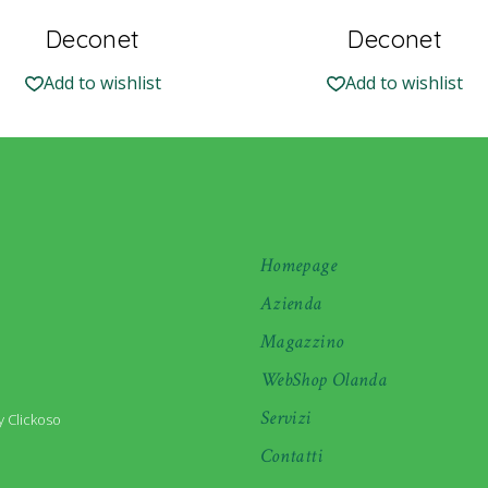
Deconet
Deconet
Add to wishlist
Add to wishlist
Homepage
Azienda
Magazzino
WebShop Olanda
Servizi
 Clickoso
Contatti