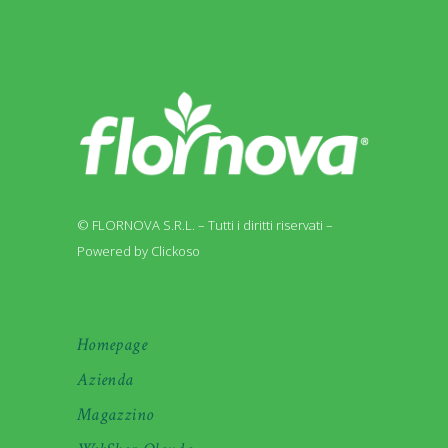
© FLORNOVA S.R.L. – Tutti i diritti riservati –
Powered by Clickoso
Homepage
Azienda
Magazzino