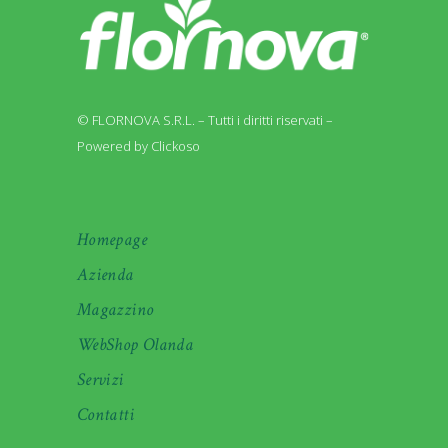
© FLORNOVA S.R.L. – Tutti i diritti riservati –
Powered by Clickoso
Homepage
Azienda
Magazzino
WebShop Olanda
Servizi
Contatti