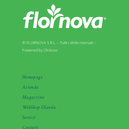
© FLORNOVA S.R.L. – Tutti i diritti riservati –
Powered by Clickoso
Homepage
Azienda
Magazzino
WebShop Olanda
Servizi
Contatti