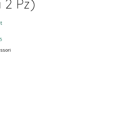
 2 Pz)
t
5
ssori