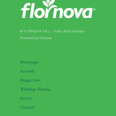
© FLORNOVA S.R.L. – Tutti i diritti riservati –
Powered by Clickoso
Homepage
Azienda
Magazzino
WebShop Olanda
Servizi
Contatti