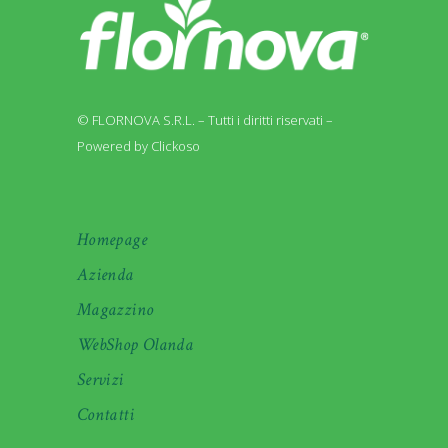
© FLORNOVA S.R.L. – Tutti i diritti riservati –
Powered by Clickoso
Homepage
Azienda
Magazzino
WebShop Olanda
Servizi
Contatti