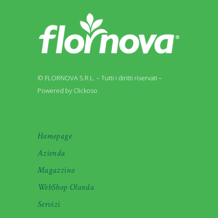
© FLORNOVA S.R.L. – Tutti i diritti riservati –
Powered by Clickoso
Homepage
Azienda
Magazzino
WebShop Olanda
Servizi