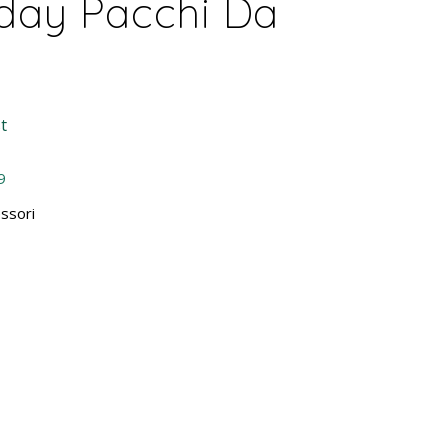
day Pacchi Da
t
9
ssori