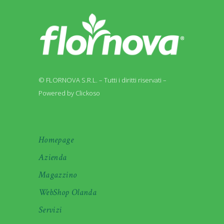
© FLORNOVA S.R.L. – Tutti i diritti riservati –
Powered by Clickoso
Homepage
Azienda
Magazzino
WebShop Olanda
Servizi