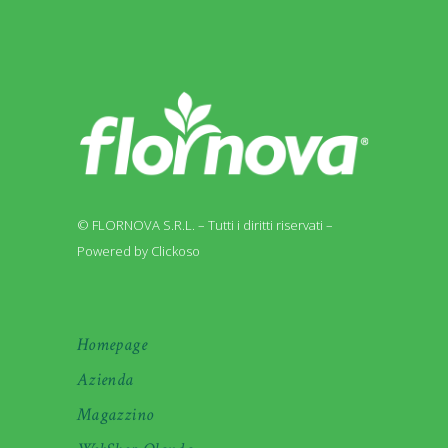
© FLORNOVA S.R.L. – Tutti i diritti riservati –
Powered by Clickoso
Homepage
Azienda
Magazzino