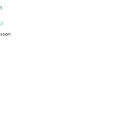
t
CI
ssori