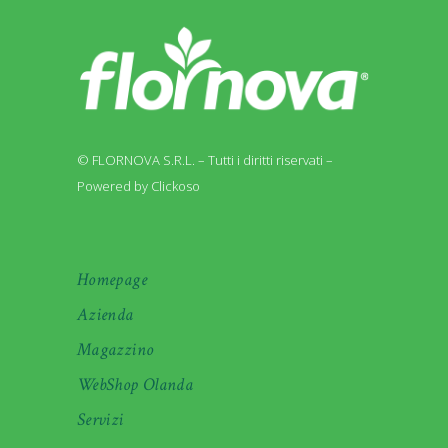
© FLORNOVA S.R.L. – Tutti i diritti riservati –
Powered by Clickoso
Homepage
Azienda
Magazzino
WebShop Olanda
Servizi