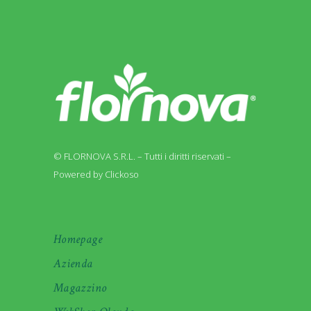
© FLORNOVA S.R.L. – Tutti i diritti riservati –
Powered by Clickoso
Homepage
Azienda
Magazzino