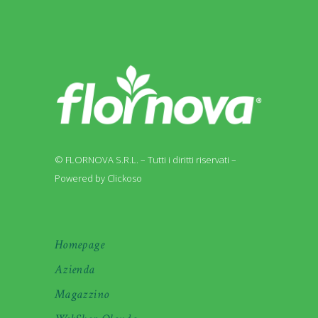
© FLORNOVA S.R.L. – Tutti i diritti riservati –
Powered by Clickoso
Homepage
Azienda
Magazzino