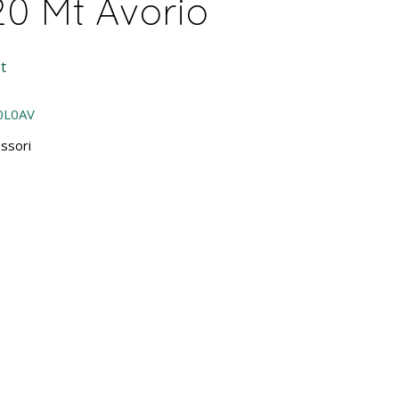
20 Mt Avorio
t
0L0AV
ssori