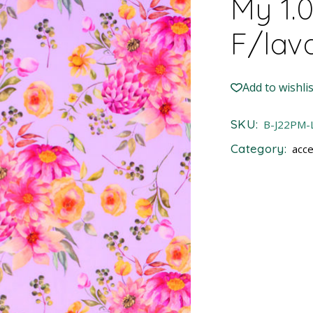
My 1.
F/lav
Add to wishlis
SKU:
B-J22PM-
Category:
acce