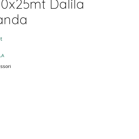
00x25mt Dalila
anda
t
LA
ssori