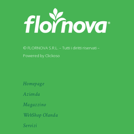
© FLORNOVA S.R.L. – Tutti i diritti riservati –
Powered by Clickoso
Homepage
Azienda
Magazzino
WebShop Olanda
Servizi