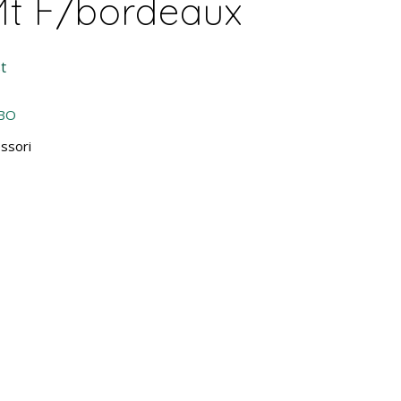
Mt F/bordeaux
t
-BO
ssori