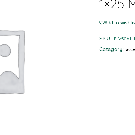
1×25 
Add to wishlis
SKU:
B-V50A1
Category:
acce