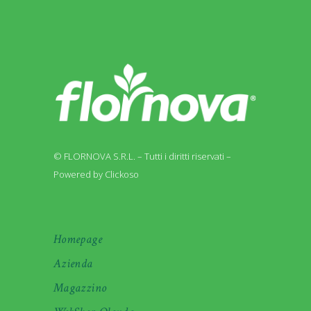
© FLORNOVA S.R.L. – Tutti i diritti riservati –
Powered by Clickoso
Homepage
Azienda
Magazzino