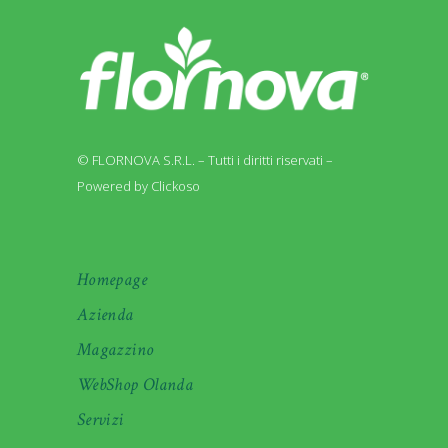
© FLORNOVA S.R.L. – Tutti i diritti riservati –
Powered by Clickoso
Homepage
Azienda
Magazzino
WebShop Olanda
Servizi