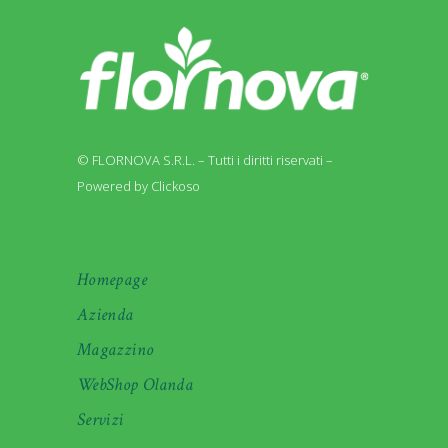
© FLORNOVA S.R.L. – Tutti i diritti riservati –
Powered by Clickoso
Homepage
Azienda
Magazzino
WebShop Olanda
Servizi