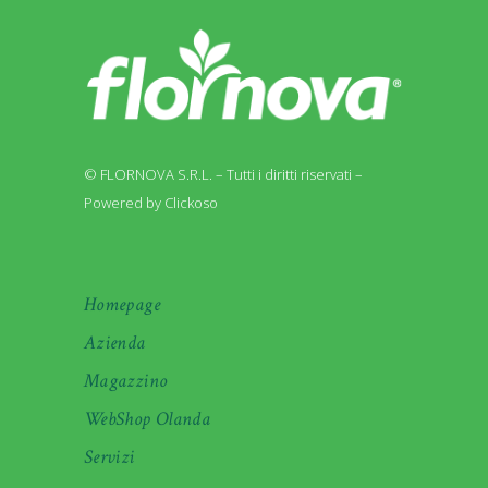
© FLORNOVA S.R.L. – Tutti i diritti riservati –
Powered by Clickoso
Homepage
Azienda
Magazzino
WebShop Olanda
Servizi