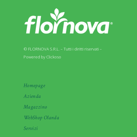
© FLORNOVA S.R.L. – Tutti i diritti riservati –
Powered by Clickoso
Homepage
Azienda
Magazzino
WebShop Olanda
Servizi