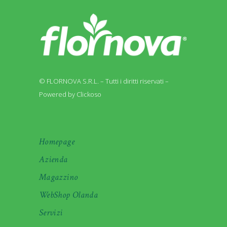
© FLORNOVA S.R.L. – Tutti i diritti riservati –
Powered by Clickoso
Homepage
Azienda
Magazzino
WebShop Olanda
Servizi